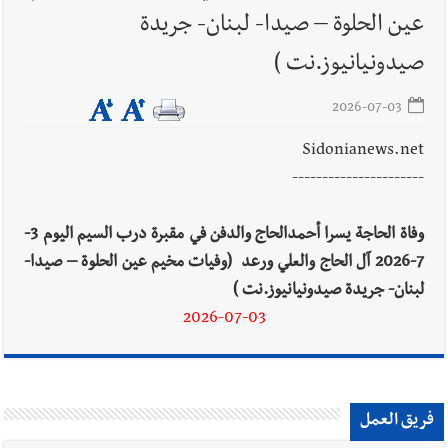
الجبهات الثلاث
عين الحلوة – صيدا- لبنان- جريدة
صيدونيانيوز.نت )
أخبار صيدا
بالصور : مؤسسة الحريري والمجلس الثقافي البريطاني
يطلقان مشروع ترابط الشباب:الحوكمة الشاملة ومنع التطرف العنيف
2026-07-03
Sidonianews.net
----------------------
وفاة الحاجة يسرا أحمدالحاج والدفن في مقبرة درب السيم اليوم 3-
7-2026 آل الحاج والعلي ورعد (وفيات مخيم عين الحلوة – صيدا-
لبنان- جريدة صيدونيانيوز.نت )
2026-07-03
فريق العمل