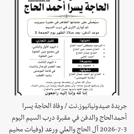
أخبار لبنان
الوزير منسى يسلّم بو صعب ملاحظات الجيش بشأن
تعديلات قانون العفو العام
أخبار لبنان
الجيش اللبناني تمارين تدريبية في القاع - بعلبك
أخبار لبنان
القاضي حاموش ادعى على رياض سلامة وسمير حنا
بجرائم مالية ونقدية وإحالهما على قاضي التحقيق
أخبار لبنان
تلاعبٌ بحدود لبنان... ماذا في التفاصيل؟
جريدة صيدونيانيوز.نت / وفاة الحاجة يسرا
أحمدالحاج والدفن في مقبرة درب السيم اليوم
العالم العربي
إسرائيل أمام ضغوط أميركية لإنهاء القتال على
3-7-2026 آل الحاج والعلي ورعد (وفيات مخيم