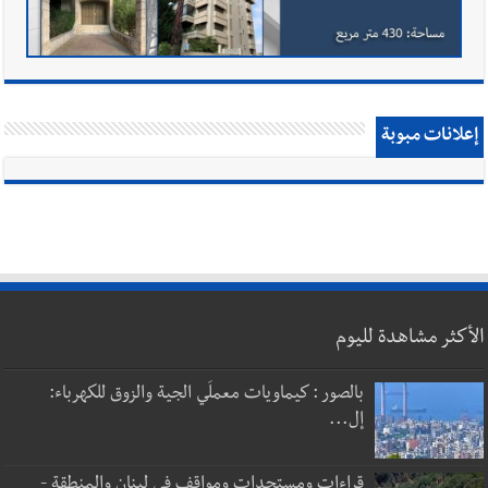
إعلانات مبوبة
الأكثر مشاهدة لليوم
بالصور : كيماويات معملَي الجية والزوق للكهرباء:
إل...
قراءات ومستجدات ومواقف في لبنان والمنطقة -