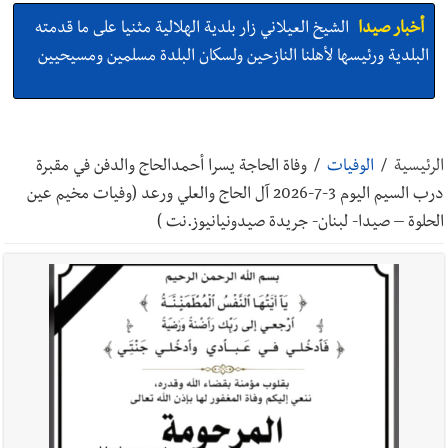
أخبار صيدا
الشيخ العيلاني زار بلدية الهلالية مثنيا على ما قدمته
البلدية ورئيسها لأهلنا النازحين ولسكان البلدة مسلمين ومسيحيين
أخبار صيدا
بالصور: بهية الحريري تستقبل وفدا من إتحاد عمال
فلسطين – فرع لبنان برئاسة غسان البقاعي
الرئيسية
/
الوفيات
/
وفاة الحاجة يسرا أحمدالحاج والدفن في مقبرة
درب السيم اليوم 3-7-2026 آل الحاج والعلي ورعد (وفيات مخيم عين
أخبار صيدا
بالصور : من القلب إلى القلب : إنقاذ حياة طفلين في
الحلوة – صيدا- لبنان- جريدة صيدونيانيوز.نت )
مستشفى حمود الجامعي بصيدا بهبة إنسانية روتارية لعمليات قلب
الأطفال تكريماً لذكرى منير جبرعبر Gift of Life Lebanon
أخبار صيدا
وفد المبادرة الصيداوية لرفع المظلومية زار النائب
الدكتورة غادة أيوب في منزلها
أخبار لبنان
جسر إغاثي قطري - سعودي في الجنوب ينتظر موافقة
واشنطن