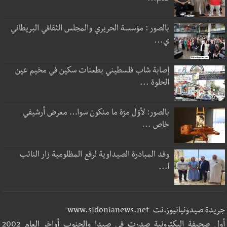
بالصور : مؤسسة الحريري والمجلس الثقافي البريطاني
ي...
إصابة شاب فلسطيني بطعنات سكين في مخيم عين
الحلوة ...
بالصور: لأوّل مرّة ما منكون سوا… معرض أرشيفي
خاص ...
وفد المبادرة الصيداوية لرفع المظلومية زار النائب
ا...
جريدة صيدونيانيوز.نت www.sidonianews.net
أول صحيفة اليكترونية صدرت في صيدا والجنوب أواخر العام 2002