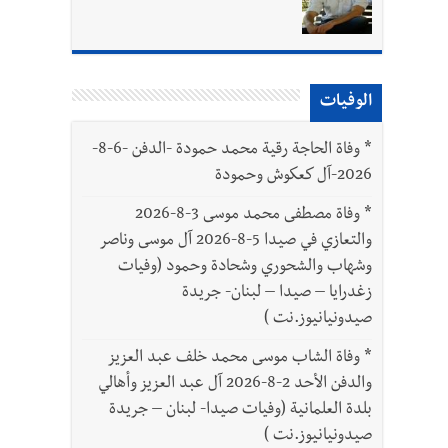
د العسكريين
الوفيات
بتور : 112 شهيداً شُيّعوا في غزة بعد أن بقوا تحت الأنقاض منذ عام 2023: أيُعقل أن يبقى الشعب الفلسطيني يعيش كل هذا الألم؟ وإلى متى
*
وفاة الحاجة رقية محمد حمودة -الدفن -6-8-
2026-آل كعكوش وحمودة
*
وفاة مصطفى محمد موسى 3-8-2026
والتعازي في صيدا 5-8-2026 آل موسى وناصر
وشهاب والشحوري وشحادة وحمود (وفيات
زغدرايا – صيدا – لبنان- جريدة
صيدونيانيوز.نت )
*
وفاة الشاب موسى محمد خلف عبد العزيز
والدفن الأحد 2-8-2026 آل عبد العزيز وأهالي
بلدة العلمانية (وفيات صيدا- لبنان – جريدة
صيدونيانيوز.نت )