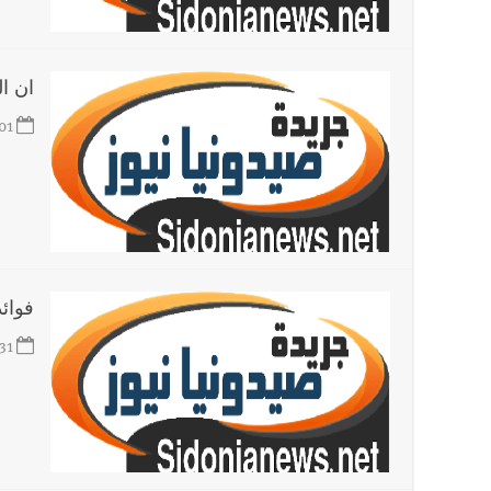
أخبار لبنان
مسيّرة أسرائيلية القت قنبلة صوتية باتجاه 
ان ال
العالم العربي
01
تستمر هذه المعاناة التي تمزق القلوب والضمائر؟
فوائ
31