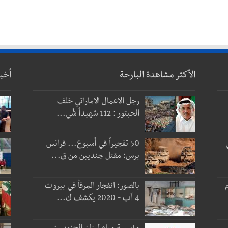
الأكثر مشاهدة البارحة
أخب
رجل الاعمال الاماراتي خلف
الحبتور : 112 شهيداً شُي...
50 تفجيراً في أسبوع... فرانس
برس: مقتل جنديين من ق...
 و3 أيام
بالصور: انفجار المرفأ في بيروت
4 آب - 2020 يكشف ك...