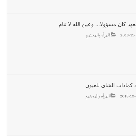
جرافة للجيش اللبناني خلال عملها في المنصوري ومعلومات أولية عن اصابة أح
عهد كان مسؤولا... وعين الله لا تنام
رجل الاعمال الاماراتي خلف الح‫‬
2018-11-
المرأة والمجتمع
د كمادات الشاي للعيون
2018-10-
المرأة والمجتمع