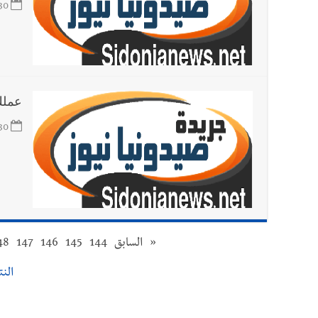
30
عملك
30
«
السابق
144
145
146
147
48
النتائ