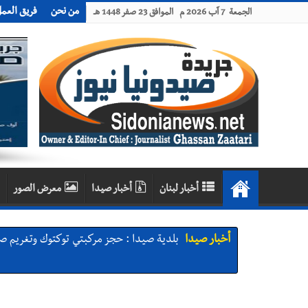
من نحن
فريق العم
الجمعة 7 آب 2026 م الموافق 23 صفر 1448 هـ
أخبار لبنان
أخبار صيدا
معرض الصور
أخبار صيدا
بلدية صيدا : حجز مركبتي توكتوك وتغريم ص
أخبار صيدا
We are hiring in Saida - Apply now before 14 august ...مطلوب موظفة للعمل في الأك