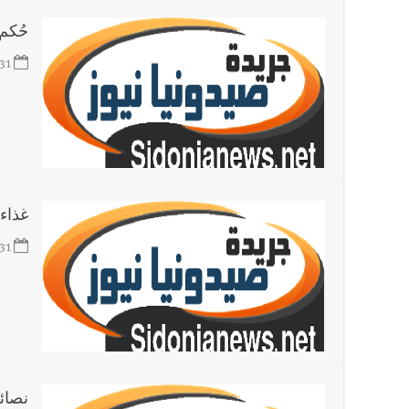
حُكم 
31
غذاء
31
نصائ