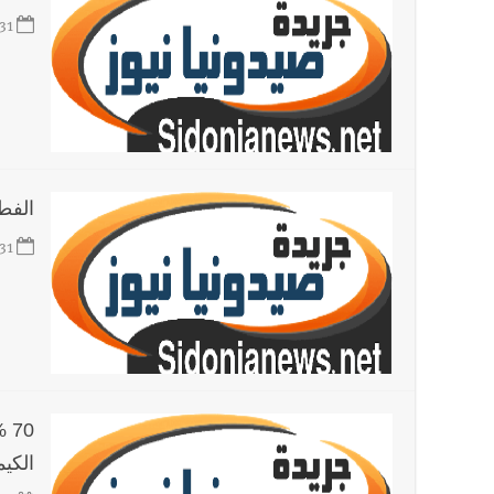
31
الفط
31
70
الكيم