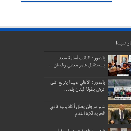
ار صيدا
بالصور : النائب أسامة سعد
يسستقبل عامر معطي وغسان...
بالصور : الأهلي صيدا يتربع على
عرش بطولة لبنان بك...
عمر مرجان يطلق أكاديمية نادي
الحرية لكرة القدم