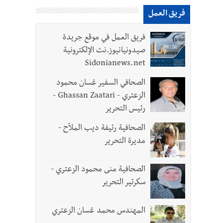
فريق العمل
فريق العمل في موقع جريدة
لقديمة
صيدونيانيوز.نت الإلكترونية
Sidonianews.net
الصحافي السفير غسان محمود
الزعتري - Ghassan Zaatari -
رئيس التحرير
ل الجيش في هذه المرحلة الدقيقة
الصحافية رئيفة ديب الملاّح -
مديرة التحرير
الصحافية منى محمود الزعتري -
سكرتير التحرير
المهندس محمد غسان الزعتري
- صور