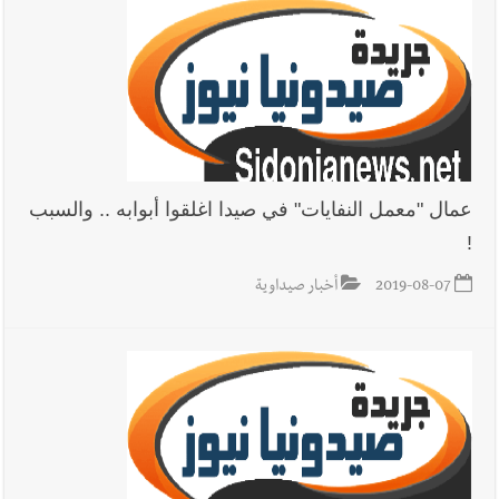
والبيلاني
عمال "معمل النفايات" في صيدا اغلقوا أبوابه .. والسبب
!
2019-08-07
أخبار صيداوية