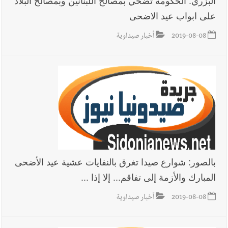
البزري: الحكومة تضحي بمصالح اللبنانين وبمصالح البلاد
على ابواب عيد الاضحى
أخبار لبنان
خلفيات توقيف السفير الفلسطيني السابق أشرف دبور:
2019-08-08
أخبار صيداوية
تداخل السياسة بالقضاء ولبنان قد يسلّمه إلى السلطة
أخبار لبنان
حراك ديبلوماسي للتجديد لـ اليونيفيل .. مسؤول غربي
يُحذّر من الفراغ !
أخبار لبنان
ليلة سقوط رياض سلامة... هل ننتظر الحقيقة؟
بالصور: شوارع صيدا تغرق بالنفايات عشية عيد الأضحى
أخبار صيدا
بالصور : غسان سركيس يرعى تخرّج فوج الفكر والإبداع
المبارك والأزمة إلى تفاقم... إلا إذا ...
في ثانوية السفير : تعلّمت منكم حب الوطن والتمسك بالأرض ...
والجنوب هو عزة وكرامة لبنان
2019-08-08
أخبار صيداوية
أخبار صيدا
المهندس محمد السعودي يستقبل المختارين بعاصيري