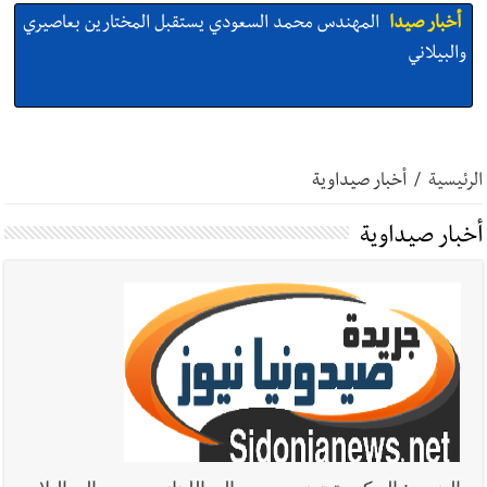
أخبار صيدا
بلدية صيدا : حجز مركبتي توكتوك وتغريم صاحبهما
بسبب الإزعاج الصوتي
أخبار صيدا
We are hiring in Saida - Apply now before 14
august ...مطلوب موظفة للعمل في الأكاديمية الدولية لبناء
الرئيسية
/
أخبار صيداوية
القدرات -صيدا
أخبار صيداوية
أخبار صيدا
بلدية صيدا ومؤسسة الحريري تعقدان الاجتماع
التشاوري الأول للمرصد الحضري
أخبار لبنان
خرق إسرائيلي في زوطر الغربية وساتر ترابي قبالة آخر
نقطة للجيش اللبناني
أخبار لبنان
روابط القطاع العام : إضراب الاثنين احتجاجا على
تقسيط المفعول الرجعي