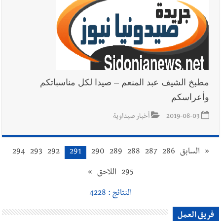
مطبخ الشيف عبد المنعم – صيدا لكل مناسباتكم
وأعراسكم
2019-08-03
أخبار صيداوية
«
السابق
286
287
288
289
290
291
292
293
294
295
اللاحق
»
النتائج : 4228
فريق العمل