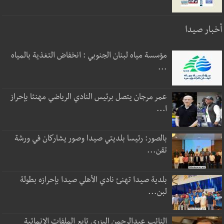
أخبار صيدا
مؤسسة مياه لبنان الجنوبي : انخفاض التغذية بالمياه
...
عمر مرجان يتصل برئيس النادي الرياضي مهنئا بإحراز
ا...
بالصور: رئيسا بلديتي صيدا وصور يشاركان في ورشة
تقن...
بلدية صيدا تهنئ نادي الأهلي صيدا بإحرازه بطولة
لبن...
النائب عبدالرحمن البزري تابع الملفات الإنمائية