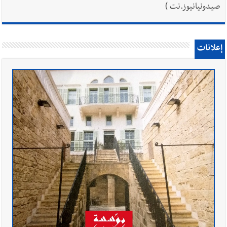
صيدونيانيوز.نت )
إعلانات