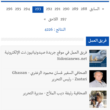
«
السابق
288
289
290
291
292
293
294
295
296
297
اللاحق
»
النتائج : 4226
فريق العمل
فريق العمل في موقع جريدة صيدونيانيوز.نت الإلكترونية
Sidonianews.net
الصحافي السفير غسان محمود الزعتري - Ghassan
Zaatari - رئيس التحرير
الصحافية رئيفة ديب الملاّح - مديرة التحرير