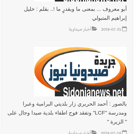
أبو معروف ... بمعنى ما وبقدرٍ ما !.. بقلم : خليل
إبراهيم المتبولي
أخبار لبنان
بالصور : قائد الجيش اللبناني العماد رودولف هيكل شدد
خلال استقباله قائد القوة المشتركة الألمانية اللواء Alexander
2019-07-25
أخبار صيداوية
Sollfrank على ضرورة تعزيز التعاون بين الجيشَين
أخبار لبنان
الطقس غدا صيفي معتاد والحرارة ضمن معدلاتها
الموسمية
أخبار لبنان
إنفجار مرفأ أم إنفجار دولة؟... كيف نحمي لبنان؟
بالصور : أحمد الحريري زار بلديتي البرامية وعبرا
ومدرسة "LCF" وتفقد فوج اطفاء بلدية صيدا وجال على
" الزيرة "
أخبار لبنان
راتب النائب من 3 آلاف إلى 5 آلاف دولار شهرياً...
2019-07-24
أخبار صيداوية