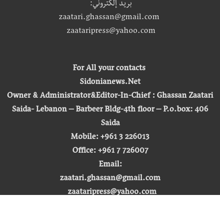
بريد إلكتروني:
zaatari.ghassan@gmail.com
zaataripress@yahoo.com
For All your contacts
Sidonianews.Net
Owner & Administrator&Editor-In-Chief : Ghassan Zaatari
Saida- Lebanon – Barbeer Bldg-4th floor – P.o.box: 406
Saida
Mobile: +961 3 226013
Office: +961 7 726007
Email:
zaatari.ghassan@gmail.com
zaataripress@yahoo.com
[ المشاهدة : 255,468,829 ]