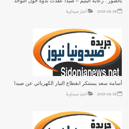
بالصور : رعاية اليتيم – صيدا عقدت ندوة حول التوحد
2018-04-28
أخبار صيداوية
أخبار لبنان
حراك ديبلوماسي للتجديد لـ اليونيفيل .. مسؤول غربي
يُحذّر من الفراغ !
أخبار لبنان
ليلة سقوط رياض سلامة... هل ننتظر الحقيقة؟
أسامة سعد يستنكر انقطاع التيار الكهربائي عن صيدا
2018-04-28
أخبار صيداوية