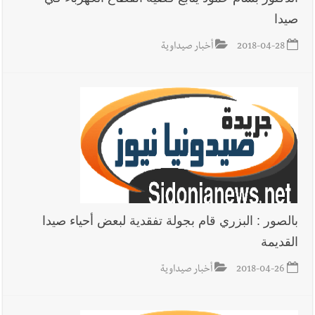
صيدا
2018-04-28
أخبار صيداوية
بالصور : البزري قام بجولة تفقدية لبعض أحياء صيدا
القديمة
2018-04-26
أخبار صيداوية