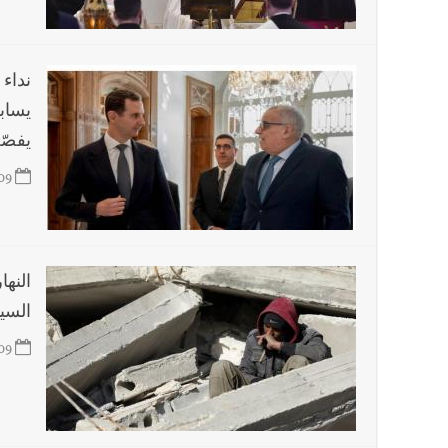
أخبار لبنان
الرئيس بري يدعو الى جلسة عامة في 11 و12 الحالي
العالم العربي
نداء
تستمر هذه المعاناة التي تمزق القلوب والضمائر؟
يساب
أخبار صيدا
بالصور : الأهلي صيدا يتربع على عرش بطولة لبنا
يفصّ
09
النها
السيا
09