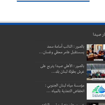
ار صيدا
بالصور : النائب أسامة سعد
يسستقبل عامر معطي وغسان...
بالصور : الأهلي صيدا يتربع على
عرش بطولة لبنان بك...
مؤسسة مياه لبنان الجنوبي :
انخفاض التغذية بالمياه ...