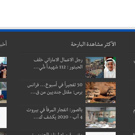
الأكثر مشاهدة البارحة
أخب
رجل الاعمال الاماراتي خلف
الحبتور : 112 شهيداً شُي...
50 تفجيراً في أسبوع... فرانس
برس: مقتل جنديين من ق...
 و3 أيام
بالصور: انفجار المرفأ في بيروت
4 آب - 2020 يكشف ك...