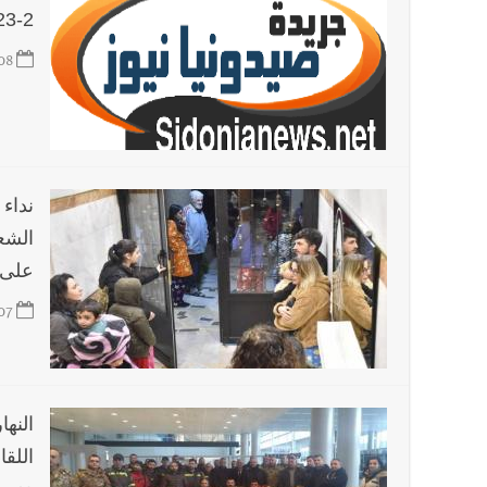
2-2023
08
الشعو
على 
07
اللق