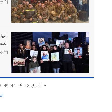
07
النها
التص
06
«
السابق
45
46
47
48
9
النت