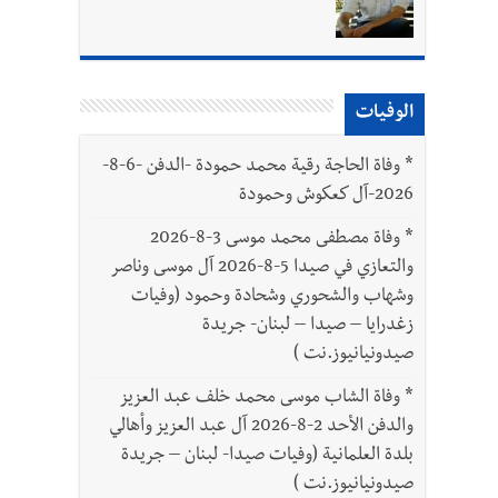
بتور : 112 شهيداً شُيّعوا في غزة بعد أن بقوا تحت الأنقاض منذ عام 2023: أيُعقل أن يبقى الشعب الفلسطيني يعيش كل هذا الألم؟ وإلى متى
الوفيات
*
وفاة الحاجة رقية محمد حمودة -الدفن -6-8-
2026-آل كعكوش وحمودة
*
وفاة مصطفى محمد موسى 3-8-2026
والتعازي في صيدا 5-8-2026 آل موسى وناصر
وشهاب والشحوري وشحادة وحمود (وفيات
زغدرايا – صيدا – لبنان- جريدة
صيدونيانيوز.نت )
*
وفاة الشاب موسى محمد خلف عبد العزيز
والدفن الأحد 2-8-2026 آل عبد العزيز وأهالي
بلدة العلمانية (وفيات صيدا- لبنان – جريدة
صيدونيانيوز.نت )