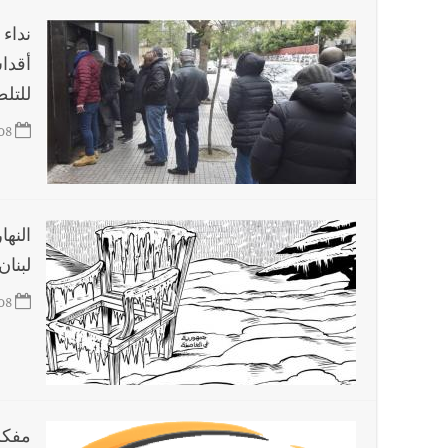
نداء 
أقدا
للتل
08
النه
لبنان
08