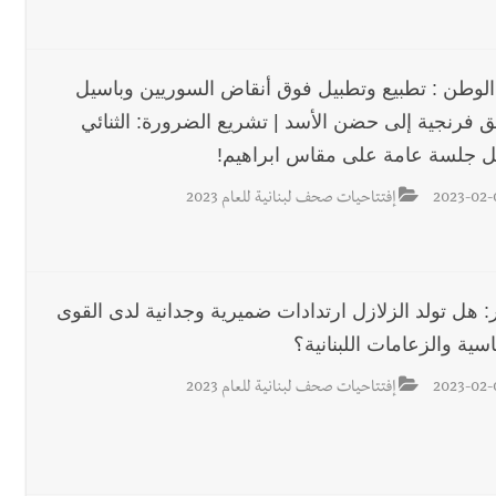
رجل الاعمال الاماراتي خلف الح‫‬
 الوطن : تطبيع وتطبيل فوق أنقاض السوريين وباسيل
ق فرنجية إلى حضن الأسد | تشريع الضرورة: الثنائي
ن بكرة الطاولة بإحرازه لقباً ثانٍياً للسيدات بعد رابعٍ للرجال
ل جلسة عامة على مقاس ابراهيم!
2023-02-
إفتتاحيات صحف لبنانية للعام 2023
ر: هل تولد الزلازل ارتدادات ضميرية وجدانية لدى القوى
سية والزعامات اللبنانية؟
2023-02-
إفتتاحيات صحف لبنانية للعام 2023