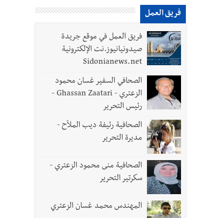
فريق العمل
فريق العمل في موقع جريدة
صيدونيانيوز.نت الإلكترونية
Sidonianews.net
الصحافي السفير غسان محمود
الزعتري - Ghassan Zaatari -
رئيس التحرير
- صور
الصحافية رئيفة ديب الملاّح -
مديرة التحرير
د العسكريين
الصحافية منى محمود الزعتري -
سكرتير التحرير
واطنين
المهندس محمد غسان الزعتري