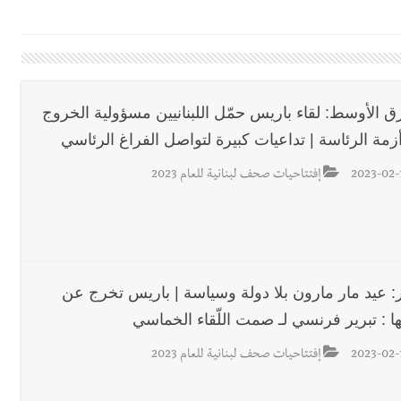
لة لبنان بكرة الطاولة للرجال للعام الرابع على التوالي
ي ورشة تقنية حول الحد من النفايات البحرية وشباك الصيد المهملة
ق الأوسط: لقاء باريس حمّل اللبنانيين مسؤولية الخروج
زمة الرئاسة | تداعيات كبيرة لتواصل الفراغ الرئاسي
 التعازي بوفاة الراحل ميشال معلولي
2023-02-
إفتتاحيات صحف لبنانية للعام 2023
وح طفيفة نتيجة استهداف إسرائيلي معادٍ لجرافة للجيش في بلدة المنصوري 
جرافة للجيش اللبناني خلال عملها في المنصوري ومعلومات أولية عن اصابة أح
ر: عيد مار مارون بلا دولة وسياسة | باريس تخرج عن
ا : تبرير فرنسي لـ صمت اللّقاء الخماسي
محروقات تحت شعار حماية البيئة والأولوية اليوم للتخفيف من معاناة الم
2023-02-
إفتتاحيات صحف لبنانية للعام 2023