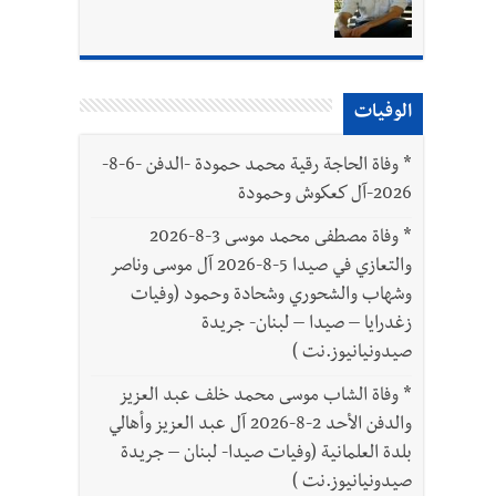
بتور : 112 شهيداً شُيّعوا في غزة بعد أن بقوا تحت الأنقاض منذ عام 2023: أيُعقل أن يبقى الشعب الفلسطيني يعيش كل هذا الألم؟ وإلى متى
الوفيات
*
وفاة الحاجة رقية محمد حمودة -الدفن -6-8-
2026-آل كعكوش وحمودة
*
وفاة مصطفى محمد موسى 3-8-2026
والتعازي في صيدا 5-8-2026 آل موسى وناصر
وشهاب والشحوري وشحادة وحمود (وفيات
زغدرايا – صيدا – لبنان- جريدة
صيدونيانيوز.نت )
*
وفاة الشاب موسى محمد خلف عبد العزيز
والدفن الأحد 2-8-2026 آل عبد العزيز وأهالي
بلدة العلمانية (وفيات صيدا- لبنان – جريدة
صيدونيانيوز.نت )