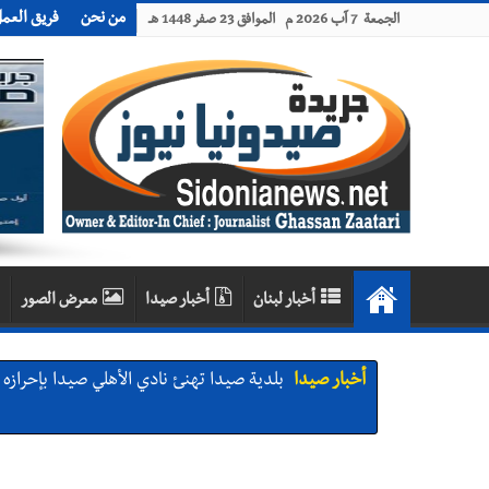
من نحن
فريق العم
الجمعة 7 آب 2026 م الموافق 23 صفر 1448 هـ
أخبار لبنان
أخبار صيدا
معرض الصور
أخبار صيدا
بلدية صيدا تهنئ نادي الأهلي صيدا بإحرازه بطو
أخبار صيدا
بالصور: رئيسا بلديتي صيدا وصور يشاركان ف