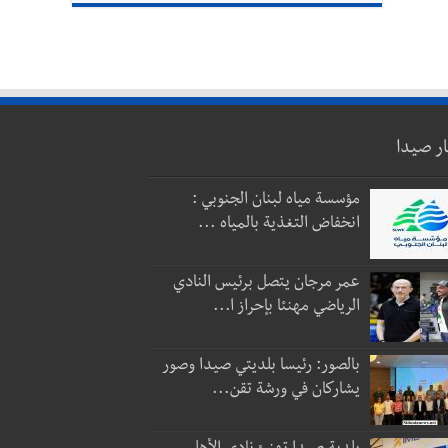
ار صيدا
مؤسسة مياه لبنان الجنوبي :
انخفاض التغذية بالمياه ...
عمر مرجان يتصل برئيس النادي
الرياضي مهنئا بإحراز ا...
بالصور: رئيسا بلديتي صيدا وصور
يشاركان في ورشة تقن...