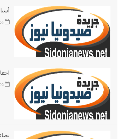
أسباب
05
اختن
02
نصائ