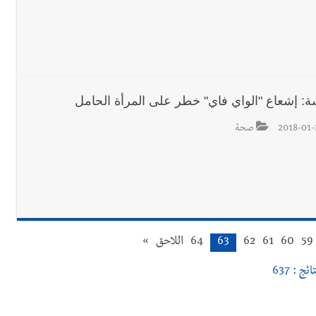
ة: إشعاع "الواي فاي" خطر على المرأة الحامل
2018-01-
صحة
59
60
61
62
63
64
اللاحق
»
ائج : 637