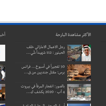
الأكثر مشاهدة البارحة
أخب
رجل الاعمال الاماراتي خلف
الحبتور : 112 شهيداً شُي...
50 تفجيراً في أسبوع... فرانس
برس: مقتل جنديين من ق...
بالصور: انفجار المرفأ في بيروت
4 آب - 2020 يكشف ك...