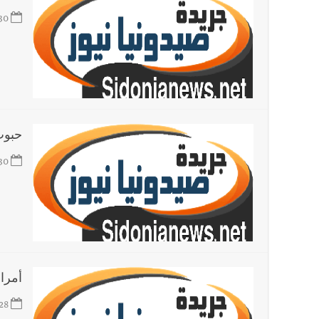
30
حبوب
30
أمرا
28