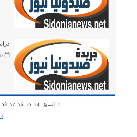
دراس
23
«
السابق
54
55
56
57
58
النت