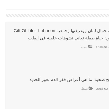
 بإحراز البطولة
 بالمياه في صيدا نتيجة الانقطاع المتكرر لخط الخدمات الكهربائي
ملكة جمال لبنان ووصيفتها وجمعية Gift Of Life –Lebanon
ون حياة طفلة تعاني تشوهات خلقية في القلب
قائد القوة المشتركة الألمانية اللواء Alexander Sollfrank على ضرورة تعزيز التعاون بين الجيشَين
2018-02-
صحة
تها الموسمية
نان؟
ح صحية: ما هي أعراض فقر الدم بعوز الحديد
2018-02-
صحة