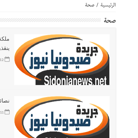
الرئيسية
/
صحة
أخبار صيدا
عمر مرجان يتصل برئيس النادي الرياضي مهنئا
صحة
أخبار صيدا
مؤسسة مياه لبنان الجنوبي : انخفاض التغذية
ينقذ
أخبار لبنان
بالصور : قائد الجيش اللبناني العماد رودولف هيكل شدد خلال استقباله 
12
أخبار لبنان
الطقس غدا صيفي معتاد والحرارة ضمن معدلا
أخبار لبنان
إنفجار مرفأ أم إنفجار دولة؟... كيف نحمي لب
نصائ
أخبار لبنان
راتب النائب من 3 آلاف إلى 5 آلاف دولار شهرياً... فكيف أقرّت الزيادة؟
11
أخبار لبنان
مواجهة مؤجّلة لنزاع طويل