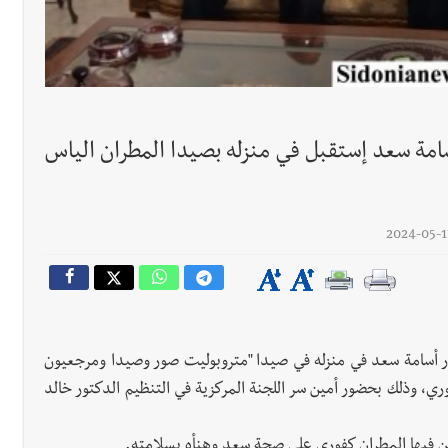
 للمفاوضات ... أيّ نتائج حاسمة؟
سامة سعد إستقبل في منزله بصيدا المطران الياس
رجل الاعمال الاماراتي خلف الح‫‬
 قوية... وإعلام إيراني: الاتّفاق مع عُمان مؤجّل ما دامت التهديدات مستمر
تور أسامة سعد في منزله في صيدا "متروبوليت صور وصيدا ومرجعيون
وري، وذلك بحضور أمين سر اللجنة المركزية في التنظيم الدكتور خالد
مئن فيها المطران كفوري على صحة سعد وهنأه بسلامته.