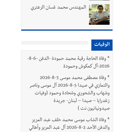
المهندس محمد غسان الزعتري
الوفيات
بتور : 112 شهيداً شُيّعوا في غزة بعد أن بقوا تحت الأنقاض منذ عام 2023: أيُعقل أن يبقى الشعب الفلسطيني يعيش كل هذا الألم؟ وإلى متى
*
وفاة الحاجة رقية محمد حمودة -الدفن -6-8-
2026-آل كعكوش وحمودة
ّة
*
وفاة مصطفى محمد موسى 3-8-2026
والتعازي في صيدا 5-8-2026 آل موسى وناصر
وشهاب والشحوري وشحادة وحمود (وفيات
زغدرايا – صيدا – لبنان- جريدة
صيدونيانيوز.نت )
*
وفاة الشاب موسى محمد خلف عبد العزيز
والدفن الأحد 2-8-2026 آل عبد العزيز وأهالي