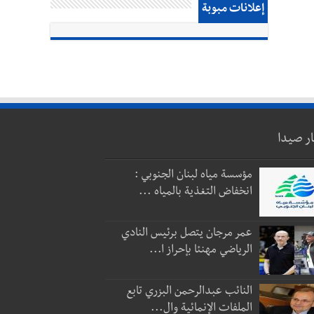
إعلانات مبوبة
ار صيدا
مؤسسة مياه لبنان الجنوبي :
انخفاض التغذية بالمياه ...
عمر مرجان يتصل برئيس النادي
الرياضي مهنئا بإحراز ا...
النائب عبدالرحمن البزري تابع
الملفات الإنمائية وال...