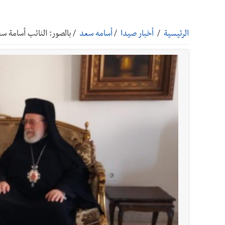
أخبار صيدا
مؤسسة مياه لبنان الجنوبي : انخفاض التغذية
الرئيسية
/
أخبار صيدا
/
أسامه سعد
/
بالصور: النائب أسامة س
أخبار صيدا
مفرزة صيدا القضائية توقف ثلاثة أشخاص بج
أخبار صيدا
مرفأ صيدا.. إمكانيات كبيرة وعائدات ضخمة
أخبار صيدا
المهندس محمد دندشلي : صيدا 2027 : فلنجعلها قصة يرويها لبنان تؤسس للمستقبل لا سنة نحتفل بها ثم نطويها
أخبار لبنان
الطقس غدا صيفي معتاد والحرارة ضمن معدلا
أخبار لبنان
إنفجار مرفأ أم إنفجار دولة؟... كيف نحمي لب
أخبار لبنان
راتب النائب من 3 آلاف إلى 5 آلاف دولار شهرياً... فكيف أقرّت الزيادة؟