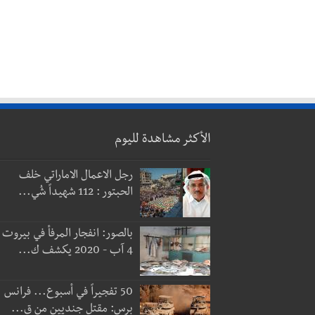
الأكثر مشاهدة لليوم
رجل الاعمال الاماراتي خلف
الحبتور : 112 شهيداً شُي...
بالصور: انفجار المرفأ في بيروت
4 آب - 2020 يكشف ك...
50 تفجيراً في أسبوع... فرانس
برس: مقتل جنديين من ق...