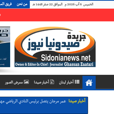
من نحن
فريق الع
الخميس 6 آب 2026 م الموافق 22 صفر 1448 هـ
رجل الاعمال الاماراتي خلف الحبتور : 112 شهيداً شُيّعوا في ‫غزة‬ بعد أن بقوا تحت الأنقاض منذ عام 2023: أيُعقل أن يبقى الشعب الفلسطيني يعيش كل هذا الألم؟ وإلى متى تستمر هذه المعاناة التي تمزق القلوب والضمائر؟
أخبار لبنان
أخبار صيدا
معرض الصور
أخبار صيدا
عمر مرجان يتصل برئيس النادي الرياضي مهنئا