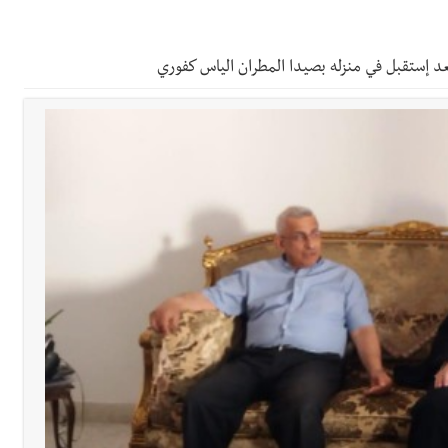
 بالمياه في صيدا نتيجة الانقطاع المتكرر لخط الخدمات الكهربائي
عد إستقبل في منزله بصيدا المطران الياس كفوري
رائم استدراج وابتزاز واعتداء جنسي على قاصر
 في واقع مأزوم!
تها الموسمية
نان؟