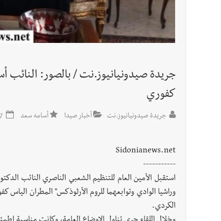
أخبار لبنان
مواجهة مؤجّلة لنزاع طويل
أخبار لبنان
اجتماعات روما : هذا ما أكدته مصادر مواكبة
جريدة صيدونيانيوز.نت / بالصور: النائب أ
العالم العربي
كفوري
تستمر هذه المعاناة التي تمزق القلوب والضمائر؟
أخبار العالم
الرئيس الأميركي ترامب يحذّر إيران من ضربة
جريدة صيدونيانيوز.نت
أخبار صيدا
أسامه سعد
2024-05-17
Sidonianews.net
-----------
استقبل الأمين العام للتنظيم الشعبي الناصري النائب الدك
وراشيا الوادي وتوابعهما للروم الأرثوذكس" المطران الياس كف
الكردي.
وخلال اللقاء جرى تناول الاوضاع العامة، وكانت مناسبة اط