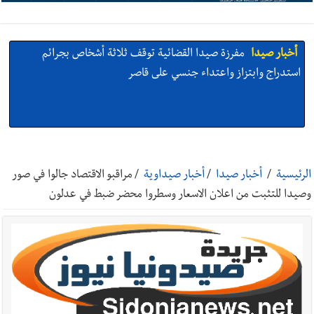
أخبار صيدا
مفرزة صيدا القضائية توقف ثلاثة أشخاص بجرائم
استدراج وابتزاز واعتداء جنسي على قاصر
أخبار صيدا
مرفأ صيدا.. إمكانيات كبيرة وعائدات ضخمة في واقع
مأزوم!
الرئيسية
/
أخبار صيدا
/
أخبار صيداوية
/
مراقبو الاقتصاد جالوا في صور
وصيدا للتثبت من اعلان الاسعار وسطروا محضر ضبط في عدلون
أخبار صيدا
المهندس محمد دندشلي : صيدا 2027 : فلنجعلها قصة
يرويها لبنان تؤسس للمستقبل لا سنة نحتفل بها ثم نطويها
أخبار صيدا
طنبوريت -قضاء صيدا تفتتح مهرجاناتها الصيفية