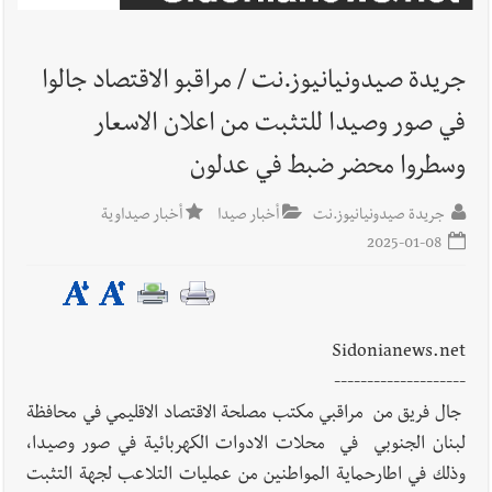
بدعوة من بلديتها الخميس ٦-٨-٢٠٢٦ مع الفنان المميز أدهم شلهوب
وبرنامج حافل وسهرات ممتعة...شاركونا الفرحة
جريدة صيدونيانيوز.نت / مراقبو الاقتصاد جالوا
في صور وصيدا للتثبت من اعلان الاسعار
أخبار صيدا
نادي أشمون الرياضي - صيدا يُحلّق إلى التصفيات
النهائية للدرجة الثالثة .. بثلاثية مستحقة
وسطروا محضر ضبط في عدلون
جريدة صيدونيانيوز.نت
أخبار صيدا
أخبار صيداوية
2025-01-08
أخبار لبنان
بالصور: انفجار المرفأ في بيروت 4 آب - 2020 يكشف
كنزًا توثيقيا ثقافيا وسياسيا وتاريخيا في دكان الإسكافي الفصيح؟ ! |
تحقيق هالة البزري (جمعية تراث بيروت )
Sidonianews.net
--------------------
أخبار لبنان
وزير الاقتصاد د. عامر البساط أحال عدداً من أصحاب
جال فريق من مراقبي مكتب مصلحة الاقتصاد الاقليمي في محافظة
المولدات المخالفين من مختلف المناطق اللبنانية إلى النيابة العامة
لبنان الجنوبي في محلات الادوات الكهربائية في صور وصيدا،
التمييزية
وذلك في اطارحماية المواطنين من عمليات التلاعب لجهة التثبت