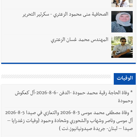
الصحافية منى محمود الزعتري - سكرتير التحرير
المهندس محمد غسان الزعتري
الوفيات
*
وفاة الحاجة رقية محمد حمودة -الدفن -6-8-2026-آل كعكوش
وحمودة
*
وفاة مصطفى محمد موسى 3-8-2026 والتعازي في صيدا 5-8-2026
آل موسى وناصر وشهاب والشحوري وشحادة وحمود (وفيات زغدرايا –
صيدا – لبنان- جريدة صيدونيانيوز.نت )