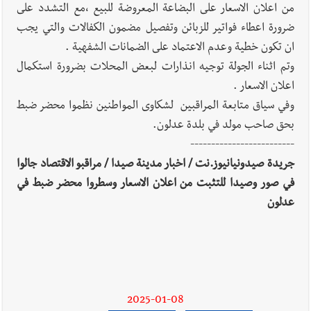
من اعلان الاسعار على البضاعة المعروضة للبيع ،مع التشدد على
أخبار لبنان
قراءات ومستجدات ومواقف في لبنان والمنطقة -
ضرورة اعطاء فواتير للزبائن وتفصيل مضمون الكفالات والتي يجب
الخميس 6-8-2026 : تصعيد ميداني في الجنوب ومفاوضات روما
ان تكون خطية وعدم الاعتماد على الضمانات الشفهية .
تتعثر؟ | ثلاثة مسارات تتقدّم بوتيرة متفاوتة؟ | واشنطن تنزع عبوة
وتم اثناء الجولة توجيه انذارات لبعض المحلات بضرورة استكمال
مجدل زون؟
اعلان الاسعار .
وفي سياق متابعة المراقبين لشكاوى المواطنين نظموا محضر ضبط
أخبار لبنان
مفكرة النشاطات الرسمية المقررة في لبنان ليوم
بحق صاحب مولد في بلدة عدلون.
الخميس 6-8-2026
-------------------------
جريدة صيدونيانيوز.نت / اخبار مدينة صيدا / مراقبو الاقتصاد جالوا
في صور وصيدا للتثبت من اعلان الاسعار وسطروا محضر ضبط في
أخبار لبنان
أسرار الصحف المحلية الصادرة في لبنان يوم الخميس
عدلون
في 6 آب 2026
العالم العربي
رجل الاعمال الاماراتي خلف الحبتور : 112 شهيداً
شُيّعوا في ‫غزة‬ بعد أن بقوا تحت الأنقاض منذ عام 2023: أيُعقل أن
2025-01-08