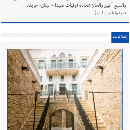
والسبع أعين والحاج شحادة (وفيات صيدا – لبنان- جريدة
صيدونيانيوز.نت )
إعلانات