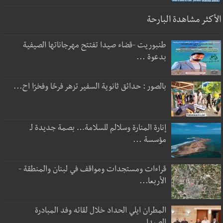
الأكثر مشاهدة البارحة
طنبوريت -قضاء صيدا تفتتح مهرجاناتها الصيفية
بدعوة ...
بالصور : حدائق ثانوية السفير تزهر فرحًا وفخرًا اح...
إنارة المنارة وسلالم للسلامة… بصمة جديدة لـ
مؤسسة ...
قراءات ومستجدات ومواقف في لبنان والمنطقة -
الأربعا...
المطران ايلي الحداد خلال لقائه وفد المبادرة