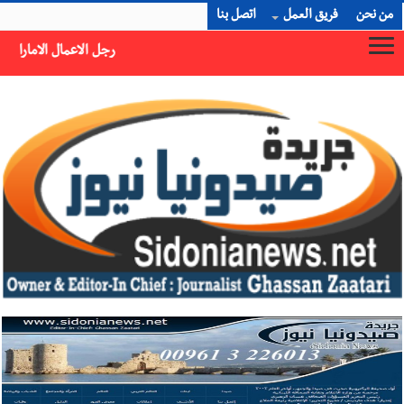
من نحن
فريق العمل
اتصل بنا
رجل الاعمال الاماراتي خلف الحبتور : 112 شهيداً شُيّعوا في ‫غزة‬ بعد أن بقوا تحت الأنقاض منذ عام 2023: أيُعقل أن يبقى الشعب الفلسطيني يعيش كل هذا الألم؟ وإلى متى تستمر هذه المعاناة التي تمزق القلوب والضمائر؟
×