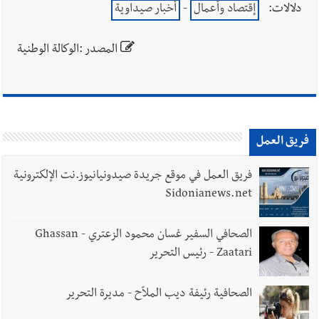
يبقى الشعب الفلسطيني يعيش كل هذا الألم؟ وإلى متى تستمر هذه
دلالات:
إقتصاد وأعمال
-
أخبار صيداوية
المعاناة التي تمزق القلوب والضمائر؟
المصدر :الوكالة الوطنية
أخبار العالم
الرئيس الأميركي ترامب يحذّر إيران من ضربة قوية...
وإعلام إيراني: الاتّفاق مع عُمان مؤجّل ما دامت التهديدات مستمرّة
فريق العمل
فريق العمل في موقع جريدة صيدونيانيوز.نت الإلكترونية
Sidonianews.net
الصحافي السفير غسان محمود الزعتري - Ghassan
Zaatari - رئيس التحرير
الصحافية رئيفة ديب الملاّح - مديرة التحرير