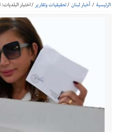
الرئيسية
/
أخبار لبنان
/
تحقيقيات وتقارير
/
اختبار البلديات: ا
أخبار صيدا
بالصور: رئيسا بلديتي صيدا وصور يشاركان ف
أخبار صيدا
عمر مرجان يتصل برئيس النادي الرياضي مهنئا
أخبار صيدا
مؤسسة مياه لبنان الجنوبي : انخفاض التغذية
أخبار لبنان
الزعتر الجنوبي يقاوم الحروب : تراثٌ الأجدا
أخبار لبنان
فضيحة نقص السلاح تكبر؟ إيران - عمان : اتفاق هرمز على 
أخبار لبنان
مفكرة النشاطات الرسمية المقررة في لبنان ليوم الج
أخبار لبنان
أسرار الصحف المحلية الصادرة في لبنان ليوم الجمعة