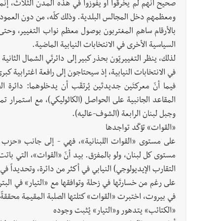
صحيح أنّهم لم يخرقوا أو يفوزوا في هذه المدن الثلاث، إ
ومعظمهم دخل المجالس البلدية. وذلك كلّه، من دون العمود الفق
بالأرقام ساهم المغتربون بوصول معظم نواب التغيير، وحتى أنّ 
السياسية الأخرى في الانتخابات النيابية الماضية.
لذلك، ينظر التغييريّون بحذر كبير إلى دائرتَي الشمال الثانية
في الانتخابات النيابية، إذ سيحتاجون إلى رافعة اغترابية كبرى لاستع
فيما أنّ معركتَين جديدتَين يُرتقَب أن يدخلوهما: دائرة ال
المقاعد الجانبية على الحواصل (الكاثوليكي)، مع استمرار 
وجبل لبنان الرابعة (الشوف-عاليه).
«القوات» تؤكّد تواجدها
على مستوى «القوات اللبنانية»، فهي - إلى جانب «حزب الل
مستوى كل لبنان، ولو بالمفرّق. بيد أنّ «القوات»، التي با
التقارب الإيديولوجي) النيابي في أكثر من دائرة، وتحديداً في
على رغم من خسارتَها في زحلة وتوافقها مع «التيار» في الب
في بيروت، اختبرت «القوات» كتلتها الصلبة المقيمة محققةً نموا
«الكتائب» يتدهور و«التيار» يُثبت وجوده