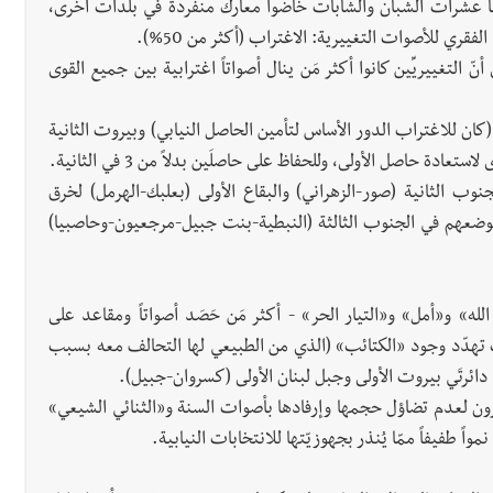
نّما عشرات الشبان والشابات خاضوا معارك منفردة في بلدات أخرى،
ري للأصوات التغييرية: الاغتراب (أكثر من 50%).
التغييريِّين كانوا أكثر مَن ينال أصواتاً اغترابية بين جميع القوى
 (كان للاغتراب الدور الأساس لتأمين الحاصل النيابي) وبيروت الثانية
ادة حاصل الأولى، وللحفاظ على حاصلَين بدلاً من 3 في الثانية.
جنوب الثانية (صور-الزهراني) والبقاع الأولى (بعلبك-الهرمل) لخرق
تموضعهم في الجنوب الثالثة (النبطية-بنت جبيل-مرجعيون-وحاصبيا)
ه» و«أمل» و«التيار الحر» - أكثر مَن حَصَد أصواتاً ومقاعد على
تت تهدّد وجود «الكتائب» (الذي من الطبيعي لها التحالف معه بسبب
 دائرتَي بيروت الأولى وجبل لبنان الأولى (كسروان-جبيل).
ترون لعدم تضاؤل حجمها وإرفادها بأصوات السنة و«الثنائي الشيعي»
ً طفيفاً ممّا يُنذر بجهوزيّتها للانتخابات النيابية.