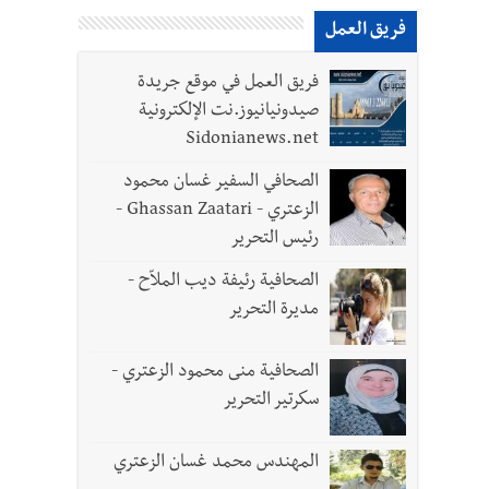
فريق العمل
فريق العمل في موقع جريدة
صيدونيانيوز.نت الإلكترونية
Sidonianews.net
الصحافي السفير غسان محمود
الزعتري - Ghassan Zaatari -
رئيس التحرير
 لزراعة الزعتر بعدما أبعده القصف الإسرائيلي عن أرضه
الصحافية رئيفة ديب الملاّح -
مديرة التحرير
رة في روما؟ | عون: علينا الاستمرار بمسار التفاوض؟ واشنطن لتل أبيب: الحزب لم يخرق؟ |
الصحافية منى محمود الزعتري -
سكرتير التحرير
المهندس محمد غسان الزعتري