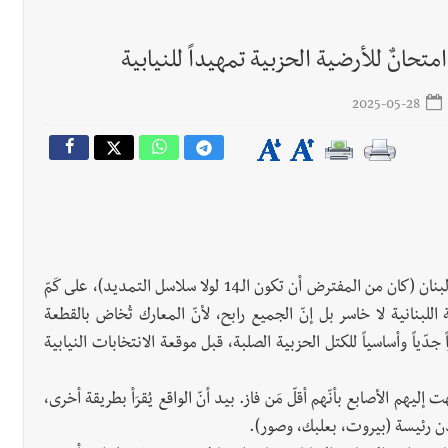
تحانٌ للأرضية الحزبية تمهيداً للنيابية
2025-05-28
أقفِلَ ملف الانتخابات البلدية والاختيارية السابعة في تاريخ لبنان (كان من المفترض أن تكون الـ14 لولا سلاسل التمديد)، على كَمّ
 اللبنانية لا خاسر بل إنّ الجميع رابح، لأنّ المعارك تُخاض بالقطعة
جدّياً وأساسياً للكتل الحزبية الصلبة، قبل موقعة الانتخابات النيابية
ت إليهم الأصابع بأنّهم أقلّ مَن فاز. بيد أنّ الواقع يُقرَأ بطريقة أخرى،