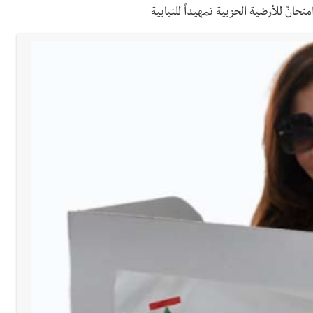
متحانٌ للأرضية الحزبية تمهيداً للنيابية
ي ورشة تقنية حول الحد من النفايات البحرية وشباك الصيد المهملة
 بإحراز البطولة
 بالمياه في صيدا نتيجة الانقطاع المتكرر لخط الخدمات الكهربائي
د تصونه الأرض وتُهدده الحرب؟ | علي شعيتو إبن بلدة الطيري ووعده بالعودة
قراءات ومستجدات ومواقف في لبنان والمنطقة - الجمعة 7-8-2026: مفاوضات متعثّ
السكة ؟
معة 7-8-2026
 7-8-2026