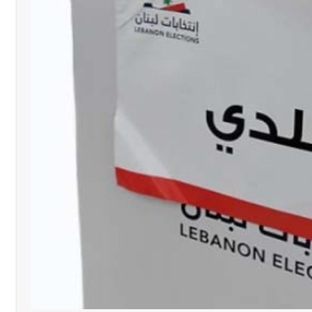
خميس 6-8-2026
رجل الاعمال الاماراتي خلف الح‫‬