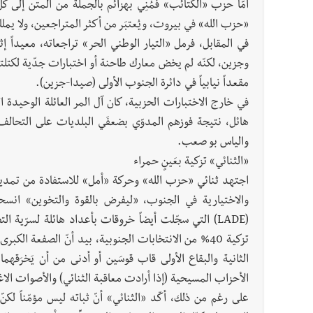
أمّا حزب «الكتائب» فمُنِي بهزائم بالجملة من المتن إلى ك
«حزب الله» في بيروت، ويُعتبَر من أكثر المتراجعين، ولا يمل
في المقابل، فرمل «التيار الوطني الحر» تراجعاته، معيداً
وجزين، لكنّه لم يخض معارك طاحنة أو اختبارات جدّية لكتلت
مقعداً نيابياً في دائرة الجنوب الأولى (صيدا-جزين).
في خارج الاختبارات الحزبية، كان آل المر العائلة الوحيدة ا
هائل، نتيجة فوزهم المدوّي بضعفَي البلديات على التحالف 
والياس بو صعب.
«الثنائي» تزكية بعَينٍ حمراء
والاختيارية في الجنوب، «ليفرض بالقوة والتخوين» انسحا
(LADE) التي سجّلت أيضاً خروقات بأعداد هائلة لسرّي
تزكية 40% من الانتخابات الجنوبية، بيد أنّ الصفعة ال
الثانية والبقاع الأولى قاب قوسَين أو أدنى من أن يَخرَقهم
الأحزاب المسيحية (إذا أرادت معاقبة الثنائي) والأصوات الاغ