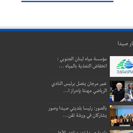
ار صيدا
مؤسسة مياه لبنان الجنوبي :
انخفاض التغذية بالمياه ...
عمر مرجان يتصل برئيس النادي
الرياضي مهنئا بإحراز ا...
بالصور: رئيسا بلديتي صيدا وصور
يشاركان في ورشة تقن...