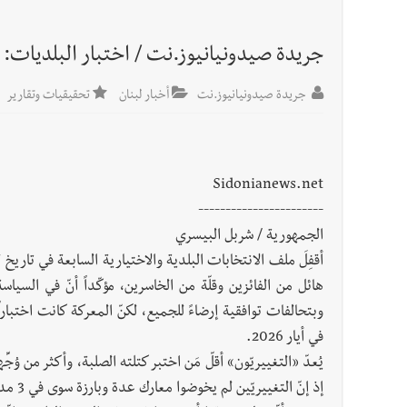
جريدة صيدونيانيوز.نت / اختبار البلديات: ام
جريدة صيدونيانيوز.نت
أخبار لبنان
تحقيقيات وتقارير
Sidonianews.net
-----------------------
الجمهورية / شربل البيسري
هائل من الفائزين وقلّة من الخاسرين، مؤكّداً أنّ في السياسة
وبتحالفات توافقية إرضاءً للجميع، لكنّ المعركة كانت اختباراً 
في أيار 2026.
يُعدّ «التغييريّون» أقلّ مَن اختبر كتلته الصلبة، وأكثر من وُجِّه
إذ إنّ التغييريّين لم يخوضوا معارك عدة وبارزة سوى في 3 مدن رئيسة (بيروت، بعلبك، وصور).