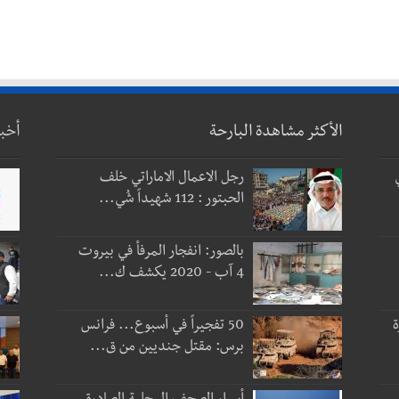
الأكثر مشاهدة البارحة
أخب
رجل الاعمال الاماراتي خلف
الحبتور : 112 شهيداً شُي...
بالصور: انفجار المرفأ في بيروت
4 آب - 2020 يكشف ك...
ة
50 تفجيراً في أسبوع... فرانس
برس: مقتل جنديين من ق...