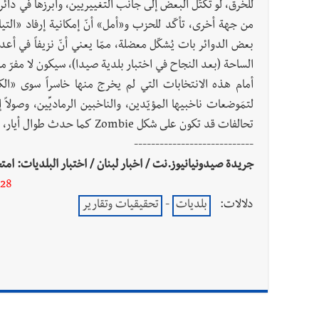
للخرق، لو تكتّل البعض إلى جانب التغييريِّين، وأبرزها في دائرت
من جهة أخرى، تأكّد للحزب و«أمل» أنّ إمكانية إرفاد «التيا
بعض الدوائر بات يُشكّل معضلة، ممّا يعني أنّ نزيفاً في أعد
الساحة (بعد النجاح في اختبار بلدية صيدا)، سيكون لا مفرّ م
أمام هذه الانتخابات التي لم يخرج منها خاسراً سوى «الك
لتمَوضعات ناخبيها المؤيّدين، والناخبين الرماديِّين، وصو
تحالفات قد تكون على شكل Zombie كما حدث طوال أيار، من المتن إلى الكورة، فبيروت وزحلة ثم صيدا.
----------------------------
جريدة صيدونيانيوز.نت / اخبار لبنان / اختبار البلديات: امتحا
-28
دلالات:
بلديات
-
تحقيقيات وتقارير