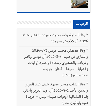
الوفيات
بتور : 112 شهيداً شُيّعوا في غزة بعد أن بقوا تحت الأنقاض منذ عام 2023: أيُعقل أن يبقى الشعب الفلسطيني يعيش كل هذا الألم؟ وإلى متى
*
وفاة الحاجة رقية محمد حمودة -الدفن -6-8-
2026-آل كعكوش وحمودة
*
وفاة مصطفى محمد موسى 3-8-2026
والتعازي في صيدا 5-8-2026 آل موسى وناصر
وشهاب والشحوري وشحادة وحمود (وفيات
زغدرايا – صيدا – لبنان- جريدة
صيدونيانيوز.نت )
*
وفاة الشاب موسى محمد خلف عبد العزيز
والدفن الأحد 2-8-2026 آل عبد العزيز وأهالي
بلدة العلمانية (وفيات صيدا- لبنان – جريدة
صيدونيانيوز.نت )