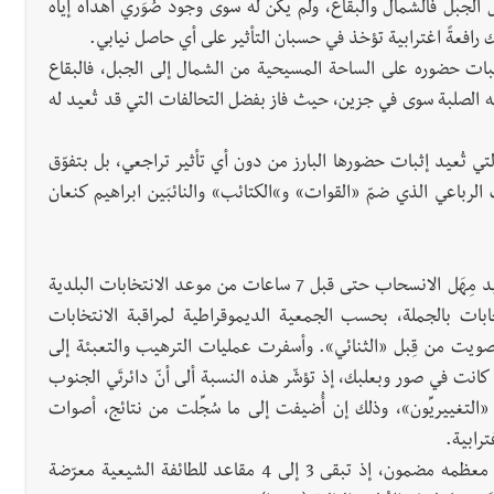
ل الجبل فالشمال والبقاع، ولم يكن له سوى وجود صُوَري أهداه إياه
ك رافعةً اغترابية تؤخذ في حسبان التأثير على أي حاصل نيابي.
 إثبات حضوره على الساحة المسيحية من الشمال إلى الجبل، فالبقاع
ه الصلبة سوى في جزين، حيث فاز بفضل التحالفات التي قد تُعيد له
لتي تُعيد إثبات حضورها البارز من دون أي تأثير تراجعي، بل بتفوّق
الرباعي الذي ضمّ «القوات» و»الكتائب» والنائبَين ابراهيم كنعان
اجتهد ثنائي «حزب الله» وحركة «أمل» للاستفادة من تمديد مِهَل الانسحاب حتى قبل 7 ساعات من موعد الانتخابات البلدية
بات بالجملة، بحسب الجمعية الديموقراطية لمراقبة الانتخابات
ة التصويت من قِبل «الثنائي». وأسفرت عمليات الترهيب والتعبئة إلى
كبرى كانت في صور وبعلبك، إذ تؤشّر هذه النسبة ألى أنّ دائرتَي الجنوب
ا «التغييريِّون»، وذلك إن أُضيفت إلى ما سُجِّلت من نتائج، أصوات
ترابية.
على رغم من ذلك، أكّد «الثنائي» أنّ ثباته ليس مؤمّناً لكنّ معظمه مضمون، إذ تبقى 3 إلى 4 مقاعد للطائفة الشيعية معرّضة