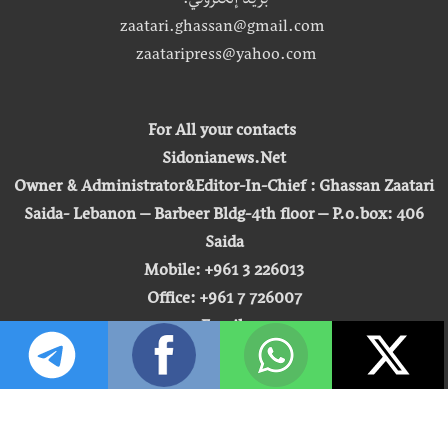
بريد إلكتروني:
zaatari.ghassan@gmail.com
zaataripress@yahoo.com
For All your contacts
Sidonianews.Net
Owner & Administrator&Editor-In-Chief : Ghassan Zaatari
Saida- Lebanon – Barbeer Bldg-4th floor – P.o.box: 406
Saida
Mobile: +961 3 226013
Office: +961 7 726007
Email:
zaatari.ghassan@gmail.com
zaataripress@yahoo.com
[ المشاهدة : 255,443,337 ]