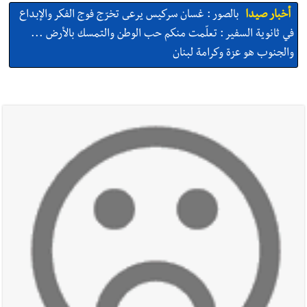
أخبار صيدا
بالصور : غسان سركيس يرعى تخرّج فوج الفكر والإبداع
في ثانوية السفير : تعلّمت منكم حب الوطن والتمسك بالأرض ...
والجنوب هو عزة وكرامة لبنان
أخبار صيدا
المهندس محمد السعودي يستقبل المختارين بعاصيري
والبيلاني
أخبار صيدا
بلدية صيدا : حجز مركبتي توكتوك وتغريم صاحبهما
بسبب الإزعاج الصوتي
أخبار صيدا
We are hiring in Saida - Apply now before 14
august ...مطلوب موظفة للعمل في الأكاديمية الدولية لبناء
القدرات -صيدا
أخبار صيدا
بلدية صيدا ومؤسسة الحريري تعقدان الاجتماع
التشاوري الأول للمرصد الحضري