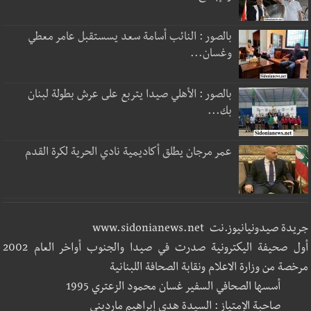
بالصور : النائب أسامة سعد يسستقبل عامر معطي
وغسان...
بالصور : الأهلي صيدا يتربع على عرش بطولة لبنان
بك...
عمر مرجان يطلق أكاديمية نادي الحرية لكرة القدم
جريدة صيدونيانيوز.نت www.sidonianews.net
أول صحيفة اليكترونية صدرت في صيدا والجنوب أواخر العام 2002
مرخصة من وزارة الاعلام ونقابة الصحافة اللبنانية
أسسها الصحافي السفير غسان محمود الزعتري 1995
صاحبة الإمتياز : السيدة هدى إبراهيم مارديني