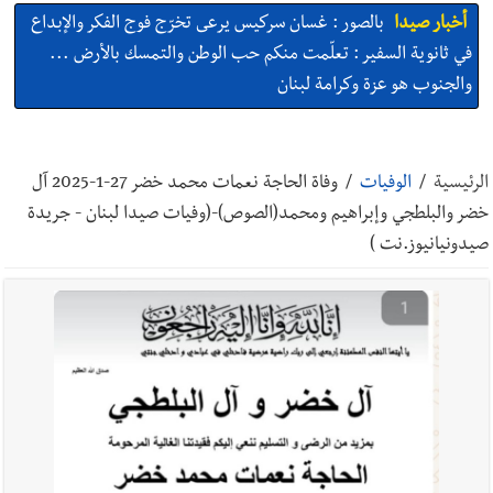
أخبار صيدا
بالصور : غسان سركيس يرعى تخرّج فوج الفكر والإبداع
في ثانوية السفير : تعلّمت منكم حب الوطن والتمسك بالأرض ...
والجنوب هو عزة وكرامة لبنان
أخبار صيدا
المهندس محمد السعودي يستقبل المختارين بعاصيري
والبيلاني
الرئيسية
/
الوفيات
/
وفاة الحاجة نعمات محمد خضر 27-1-2025 آل
خضر والبلطجي وإبراهيم ومحمد(الصوص)-(وفيات صيدا لبنان - جريدة
أخبار صيدا
بلدية صيدا : حجز مركبتي توكتوك وتغريم صاحبهما
صيدونيانيوز.نت )
بسبب الإزعاج الصوتي
أخبار صيدا
We are hiring in Saida - Apply now before 14
august ...مطلوب موظفة للعمل في الأكاديمية الدولية لبناء
القدرات -صيدا
أخبار صيدا
بلدية صيدا ومؤسسة الحريري تعقدان الاجتماع
التشاوري الأول للمرصد الحضري