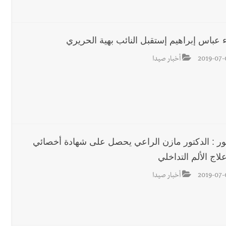
قائد القوة المشتركة الألمانية اللواء Alexander Sollfrank على ضرورة تعزيز التعاون بين الجيشَين
ء عباس إبراهيم إستقبل النائب بهية الحريري
رجل الاعمال الاماراتي خلف الح‫‬
2019-07-
أخبار صيدا
ور : الدكتور مازن الراعي يحصل على شهادة أخصائي
اج الألم التداخلي
2019-07-
أخبار صيدا