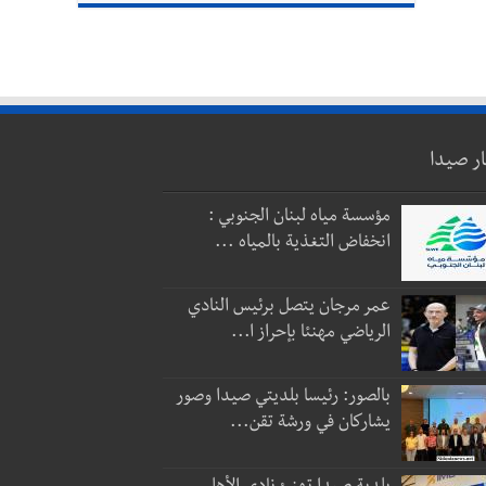
ار صيدا
مؤسسة مياه لبنان الجنوبي :
انخفاض التغذية بالمياه ...
عمر مرجان يتصل برئيس النادي
الرياضي مهنئا بإحراز ا...
بالصور: رئيسا بلديتي صيدا وصور
يشاركان في ورشة تقن...