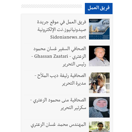
فريق العمل
فريق العمل في موقع جريدة
صيدونيانيوز.نت الإلكترونية
Sidonianews.net
الصحافي السفير غسان محمود
الزعتري - Ghassan Zaatari -
رئيس التحرير
رة في روما؟ | عون: علينا الاستمرار بمسار التفاوض؟ واشنطن لتل أبيب: الحزب لم يخرق؟ |
الصحافية رئيفة ديب الملاّح -
مديرة التحرير
الصحافية منى محمود الزعتري -
سكرتير التحرير
المهندس محمد غسان الزعتري