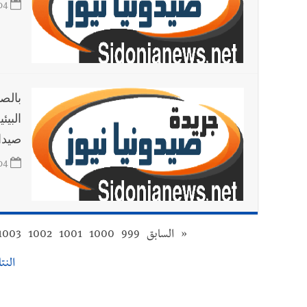
04
بالص
البي
صيدا
04
«
السابق
999
1000
1001
1002
1003
النتائج