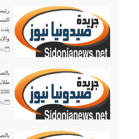
رئيس
التس
بِنَت
والإن
05
بالص
طلابه
100% ونيل 13 منهم درجات التميز
05
بالصو