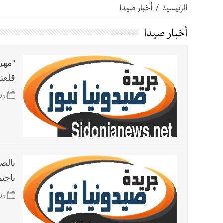
الرئيسية
/
أخبار صيدا
أخبار صيدا
بالصور: رئيسا بلديتي صيدا وصور يشاركان ف
أخبار صيدا
أخبار صيدا
عمر مرجان يتصل برئيس النادي الرياضي مهنئا
قلعتها ا
أخبار صيدا
مؤسسة مياه لبنان الجنوبي : انخفاض التغذية
05
أخبار لبنان
فضيحة نقص السلاح تكبر؟ إيران - عمان : اتفاق هرمز على 
أخبار لبنان
مفكرة النشاطات الرسمية المقررة في لبنان ليوم الج
بالصو
باجتم
أخبار لبنان
أسرار الصحف المحلية الصادرة في لبنان ليوم الجمعة
05
أخبار لبنان
مقدمات نشرات الأخبار المسائية في لبنان ليوم ال