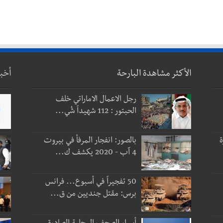
الأكثر مشاهدة البارحة
أخب
رجل الاعمال الاماراتي خلف
الحبتور : 112 شهيداً شُي...
ة
بالصور: انفجار المرفأ في بيروت
4 آب - 2020 يكشف ك...
50 تفجيراً في أسبوع... فرانس
برس: مقتل جنديين من ق...