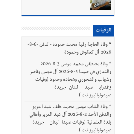
الوفيات
بتور : 112 شهيداً شُيّعوا في غزة بعد أن بقوا تحت الأنقاض منذ عام 2023: أيُعقل أن يبقى الشعب الفلسطيني يعيش كل هذا الألم؟ وإلى متى
*
وفاة الحاجة رقية محمد حمودة -الدفن -6-8-
2026-آل كعكوش وحمودة
*
وفاة مصطفى محمد موسى 3-8-2026
والتعازي في صيدا 5-8-2026 آل موسى وناصر
وشهاب والشحوري وشحادة وحمود (وفيات
زغدرايا – صيدا – لبنان- جريدة
صيدونيانيوز.نت )
*
وفاة الشاب موسى محمد خلف عبد العزيز
والدفن الأحد 2-8-2026 آل عبد العزيز وأهالي
بلدة العلمانية (وفيات صيدا- لبنان – جريدة
صيدونيانيوز.نت )