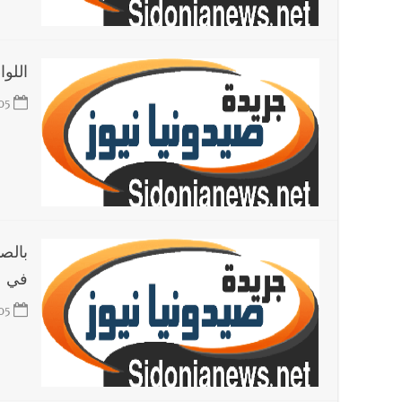
أخبار لبنان
بالصور : قائد الجيش اللبناني العماد رودولف هيكل شدد خلال استقباله 
اللوا
العالم العربي
05
تستمر هذه المعاناة التي تمزق القلوب والضمائر؟
بالص
في عل
05