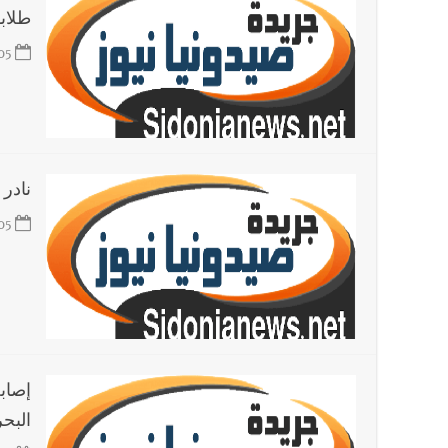
طلابها ل
05
نادر 
05
إصاب
البح