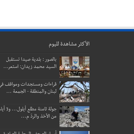
الأكثر مشاهدة لليوم
بالصور : بلدية صيدا تستقبل
السيد محمد زيدان: استعر...
قراءات ومستجدات ومواقف في
لبنان والمنطقة - الجمعة ...
جولة ثامنة مطلع أيلول...
من الأخذ والردّ م...