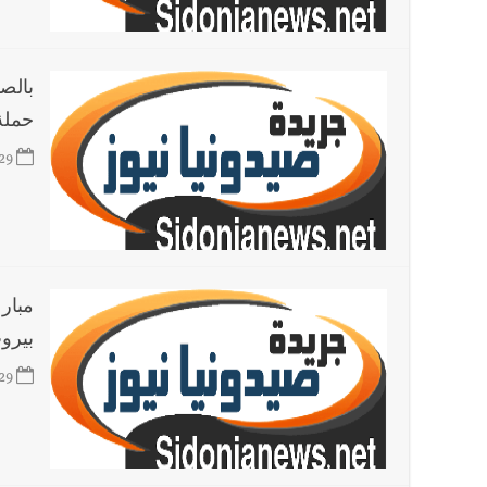
أخبار لبنان
بسام طليس : نرفض فرض ضريبة جديدة على ال
بالص
حملة
العالم العربي
تستمر هذه المعاناة التي تمزق القلوب والضمائر؟
29
مبار
بيروت
29