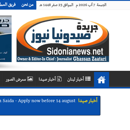
من نحن
فريق العم
الجمعة 7 آب 2026 م الموافق 23 صفر 1448 هـ
أخبار لبنان
أخبار صيدا
معرض الصور
أخبار صيدا
We are hiring in Saida - Apply now before 14 august ...مطلوب موظفة للعمل في الأك
أخبار صيدا
بلدية صيدا ومؤسسة الحريري تعقدان الاجتم