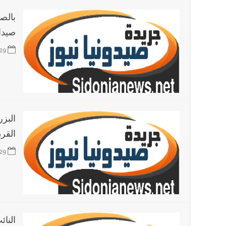
بالص
صيدا
29
البز
القر
29
النا