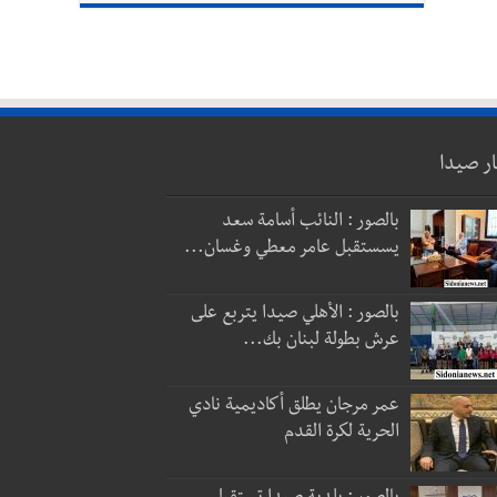
ار صيدا
بالصور : النائب أسامة سعد
يسستقبل عامر معطي وغسان...
بالصور : الأهلي صيدا يتربع على
عرش بطولة لبنان بك...
عمر مرجان يطلق أكاديمية نادي
الحرية لكرة القدم