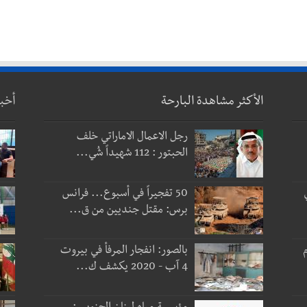
الأكثر مشاهدة البارحة
أخب
رجل الاعمال الاماراتي خلف
الحبتور : 112 شهيداً شُي...
50 تفجيراً في أسبوع... فرانس
برس: مقتل جنديين من ق...
 و3 أيام
بالصور: انفجار المرفأ في بيروت
4 آب - 2020 يكشف ك...