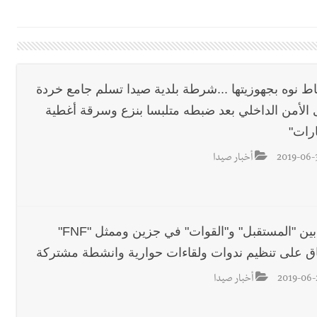
دان: استعراض شامل لمشاريع وتأكيدٌ على حماية القيمة التراثية للمدينة ا
القدم
اط نوه بجهوزيتها ...شرطة بلدية صيدا تسلم جامع خردة
 الأمن الداخلي بعد ضبطه متلبسا بنزع وسرقة أغطية
ن بكرة الطاولة بإحرازه لقباً ثانٍياً للسيدات بعد رابعٍ للرجال
ارات"
2019-06-
أخبار صيدا
رائيلي يستهدف فرق المؤسسة أثناء عملهم في عيتا الجبل
 التعازي بوفاة الراحل ميشال معلولي
لقاء بين "المستقبل" و"القوات" في جزين وممثل "FNF"
اق على تنظيم ندوات ولقاءات حوارية وانشطة مشتركة
وح طفيفة نتيجة استهداف إسرائيلي معادٍ لجرافة للجيش في بلدة المنصوري 
2019-06-
أخبار صيدا
جرافة للجيش اللبناني خلال عملها في المنصوري ومعلومات أولية عن اصابة أح