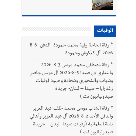
واطنين
الوفيات
بتور : 112 شهيداً شُيّعوا في غزة بعد أن بقوا تحت الأنقاض منذ عام 2023: أيُعقل أن يبقى الشعب الفلسطيني يعيش كل هذا الألم؟ وإلى متى
*
وفاة الحاجة رقية محمد حمودة -الدفن -6-8-
2026-آل كعكوش وحمودة
*
وفاة مصطفى محمد موسى 3-8-2026
والتعازي في صيدا 5-8-2026 آل موسى وناصر
وشهاب والشحوري وشحادة وحمود (وفيات
زغدرايا – صيدا – لبنان- جريدة
صيدونيانيوز.نت )
*
وفاة الشاب موسى محمد خلف عبد العزيز
والدفن الأحد 2-8-2026 آل عبد العزيز وأهالي
بلدة العلمانية (وفيات صيدا- لبنان – جريدة
صيدونيانيوز.نت )