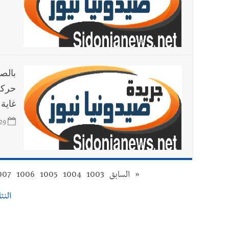
بالص
حركة
غاية 
29
«
السابق
1003
1004
1005
1006
007
النتائج