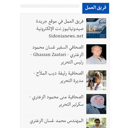
فريق العمل
لقديمة
فريق العمل في موقع جريدة
صيدونيانيوز.نت الإلكترونية
Sidonianews.net
الصحافي السفير غسان محمود
الزعتري - Ghassan Zaatari -
رئيس التحرير
الصحافية رئيفة ديب الملاّح -
مديرة التحرير
الصحافية منى محمود الزعتري -
- صور
سكرتير التحرير
المهندس محمد غسان الزعتري
د العسكريين