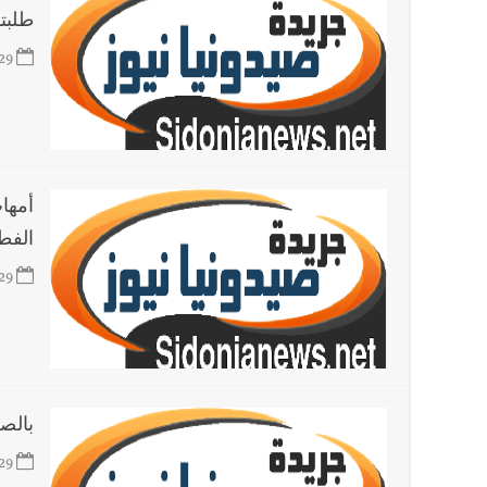
طلبته
29
أمها
الفط
29
بالص
29