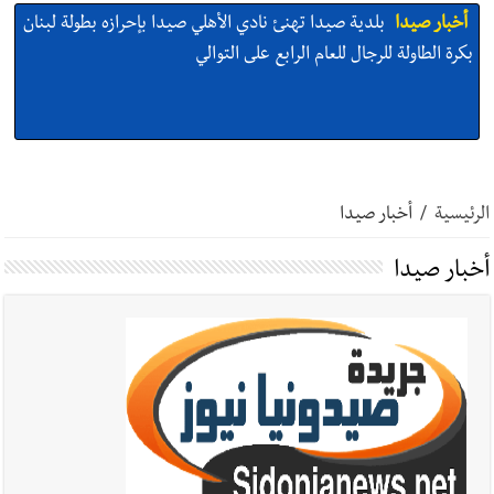
أخبار صيدا
بلدية صيدا تهنئ نادي الأهلي صيدا بإحرازه بطولة لبنان
بكرة الطاولة للرجال للعام الرابع على التوالي
أخبار صيدا
بالصور: رئيسا بلديتي صيدا وصور يشاركان في ورشة
تقنية حول الحد من النفايات البحرية وشباك الصيد المهملة
الرئيسية
/
أخبار صيدا
أخبار صيدا
أخبار صيدا
عمر مرجان يتصل برئيس النادي الرياضي مهنئا بإحراز
البطولة
أخبار صيدا
مؤسسة مياه لبنان الجنوبي : انخفاض التغذية بالمياه
في صيدا نتيجة الانقطاع المتكرر لخط الخدمات الكهربائي