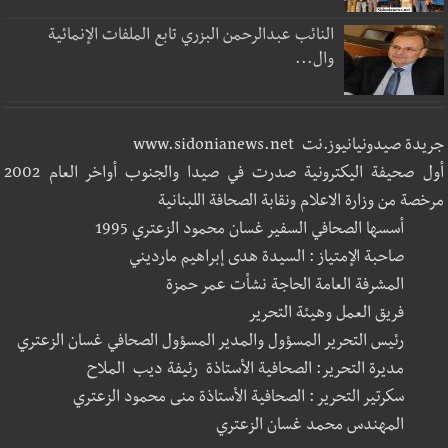
النائب عبدالرحمن البزري تابع الملفات الإنمائية
وال...
جريدة صيدونيانيوز.نت www.sidonianews.net
أول صحيفة اليكترونية صدرت في صيدا والجنوب أواخر العام 2002
مرخصة من وزارة الاعلام ونقابة الصحافة اللبنانية
أسسها الصحافي السفير غسان محمود الزعتري 1995
صاحبة الإمتياز : السيدة هدى إبراهيم مارديني
المشرفة العامة الحاجة نشأت عمر حمزة
فريق العمل وهيئة التحرير
رئيس التحرير المسؤول والمدير المسؤول الصحافي غسان الزعتري
مديرة التحرير: الصحافية الأستاذة رئيفة ديب الملاح
سكرتير التحرير : الصحافية الأستاذة منى محمود الزعتري
المهندس محمد غسان الزعتري