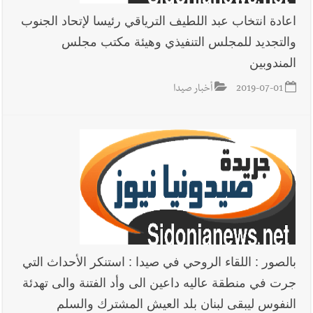
اعادة انتخاب عبد اللطيف الترياقي رئيسا لإتحاد الجنوب
والتجديد للمجلس التنفيذي وهيئة مكتب مجلس
أخبار لبنان
بالصور : قائد الجيش اللبناني العماد رودولف هيكل شدد
المندوبين
خلال استقباله قائد القوة المشتركة الألمانية اللواء Alexander
Sollfrank على ضرورة تعزيز التعاون بين الجيشَين
2019-07-01
أخبار صيدا
أخبار لبنان
الطقس غدا صيفي معتاد والحرارة ضمن معدلاتها
الموسمية
أخبار لبنان
إنفجار مرفأ أم إنفجار دولة؟... كيف نحمي لبنان؟
بالصور : اللقاء الروحي في صيدا : استنكر الأحداث التي
جرت في منطقة عاليه داعين الى وأد الفتنة والى تهدئة
أخبار لبنان
راتب النائب من 3 آلاف إلى 5 آلاف دولار شهرياً...
النفوس ليبقى لبنان بلد العيش المشترك والسلم