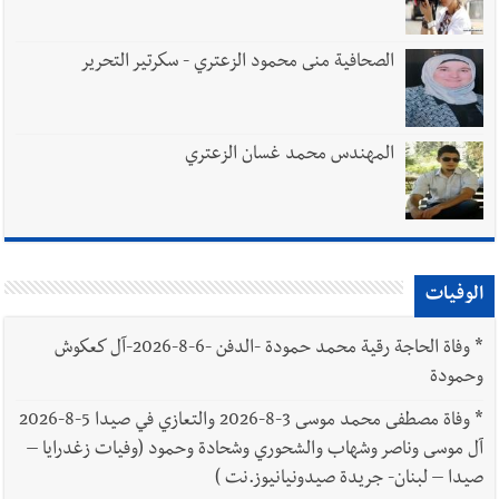
الصحافية منى محمود الزعتري - سكرتير التحرير
المهندس محمد غسان الزعتري
الوفيات
*
وفاة الحاجة رقية محمد حمودة -الدفن -6-8-2026-آل كعكوش
وحمودة
*
وفاة مصطفى محمد موسى 3-8-2026 والتعازي في صيدا 5-8-2026
آل موسى وناصر وشهاب والشحوري وشحادة وحمود (وفيات زغدرايا –
صيدا – لبنان- جريدة صيدونيانيوز.نت )