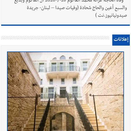
*
وفاة الحاجة غزالة محمد العاكوم 28-7-2026 آل العاكوم وبديع
والسبع أعين والحاج شحادة (وفيات صيدا – لبنان- جريدة
صيدونيانيوز.نت )
إعلانات