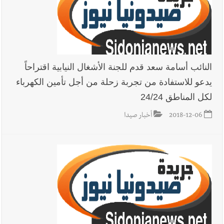
يبقى الشعب الفلسطيني يعيش كل هذا الألم؟ وإلى متى تستمر هذه
المعاناة التي تمزق القلوب والضمائر؟
أخبار العالم
الرئيس الأميركي ترامب يحذّر إيران من ضربة قوية...
وإعلام إيراني: الاتّفاق مع عُمان مؤجّل ما دامت التهديدات مستمرّة
النائب أسامة سعد قدم للجنة الأشغال النيابية اقتراحاً
يدعو للاستفادة من تجربة زحلة من أجل تأمين الكهرباء
لكل المناطق 24/24
2018-12-06
أخبار صيدا