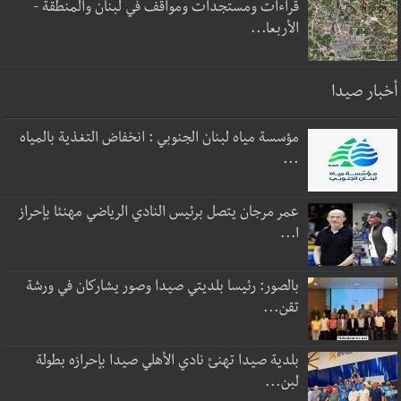
قراءات ومستجدات ومواقف في لبنان والمنطقة -
الأربعا...
أخبار صيدا
مؤسسة مياه لبنان الجنوبي : انخفاض التغذية بالمياه
...
عمر مرجان يتصل برئيس النادي الرياضي مهنئا بإحراز
ا...
بالصور: رئيسا بلديتي صيدا وصور يشاركان في ورشة
تقن...
بلدية صيدا تهنئ نادي الأهلي صيدا بإحرازه بطولة
لبن...