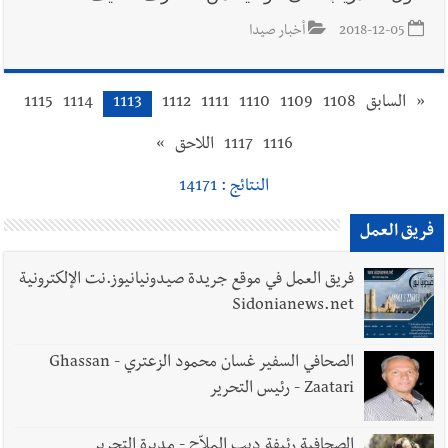
2018-12-05
أخبار صيدا
«
السابق
1108
1109
1110
1111
1112
1113
1114
1115
1116
1117
اللاحق
»
النتائج : 14171
فريق العمل
فريق العمل في موقع جريدة صيدونيانيوز.نت الإلكترونية
Sidonianews.net
الصحافي السفير غسان محمود الزعتري - Ghassan
Zaatari - رئيس التحرير
الصحافية رئيفة ديب الملاّح - مديرة التحرير