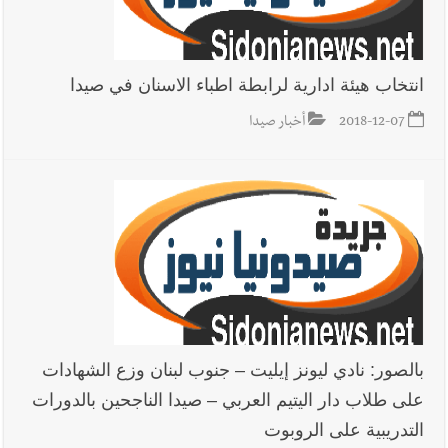
في صيدا نتيجة الانقطاع المتكرر لخط الخدمات الكهربائي
انتخاب هيئة ادارية لرابطة اطباء الاسنان في صيدا
أخبار صيدا
مفرزة صيدا القضائية توقف ثلاثة أشخاص بجرائم
2018-12-07
أخبار صيدا
استدراج وابتزاز واعتداء جنسي على قاصر
أخبار لبنان
بالصور : قائد الجيش اللبناني العماد رودولف هيكل شدد
خلال استقباله قائد القوة المشتركة الألمانية اللواء Alexander
Sollfrank على ضرورة تعزيز التعاون بين الجيشَين
أخبار لبنان
الطقس غدا صيفي معتاد والحرارة ضمن معدلاتها
بالصور: نادي ليونز إيليت – جنوب لبنان وزع الشهادات
الموسمية
على طلاب دار اليتيم العربي – صيدا الناجحين بالدورات
التدريبية على الروبوت