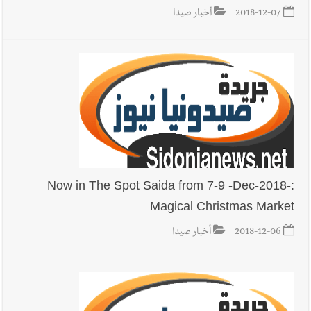
2018-12-07
أخبار صيدا
أخبار لبنان
إنفجار مرفأ أم إنفجار دولة؟... كيف نحمي لبنان؟
أخبار لبنان
راتب النائب من 3 آلاف إلى 5 آلاف دولار شهرياً...
فكيف أقرّت الزيادة؟
Now in The Spot Saida from 7-9 -Dec-2018-:
أخبار لبنان
مواجهة مؤجّلة لنزاع طويل
Magical Christmas Market
2018-12-06
أخبار صيدا
العالم العربي
رجل الاعمال الاماراتي خلف الحبتور : 112 شهيداً
شُيّعوا في ‫غزة‬ بعد أن بقوا تحت الأنقاض منذ عام 2023: أيُعقل أن