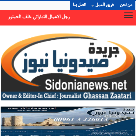
من نحن
فريق العمل
اتصل بنا
تور : 112 شهيداً شُيّعوا في غزة بعد أن بقوا تحت الأنقاض منذ عام 2023: أيُعقل أن يبقى الشعب الفلسطيني يعيش كل هذا الألم؟ وإلى متى تستمر هذه المعاناة التي تمزق القلوب والضمائر؟
×