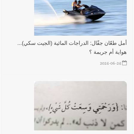
المحروقات تحت شعار حماية البيئة والأولوية اليوم للتخفيف من
معاناة المواطنين
أخبار لبنان
الرئيس بري يدعو الى جلسة عامة في 11 و12 الحالي
أمل طعّان جفّال: الدراجات المائية (الجيت سكي)...
هواية أم جريمة ؟
2024-06-24
العالم العربي
رجل الاعمال الاماراتي خلف الحبتور : 112 شهيداً
شُيّعوا في ‫غزة‬ بعد أن بقوا تحت الأنقاض منذ عام 2023: أيُعقل أن
يبقى الشعب الفلسطيني يعيش كل هذا الألم؟ وإلى متى تستمر هذه
المعاناة التي تمزق القلوب والضمائر؟
أخبار صيدا
بالصور : بلدية صيدا تستقبل السيد محمد زيدان:
استعراض شامل لمشاريع وتأكيدٌ على حماية القيمة التراثية للمدينة
القديمة