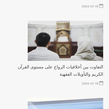
2024-07-16
أخبار لبنان
بهية الحريري تقدم بإسم الرئيس سعد الحريري التعازي
بوفاة الراحل ميشال معلولي
أخبار لبنان
الجيش اللبناني : إصابة أحد العسكريين بجروح طفيفة
نتيجة استهداف إسرائيلي معادٍ لجرافة للجيش في بلدة المنصوري -
صور
التفاوت بين أخلاقيات الزواج على مستوى القرآن
الكريم والتأويلات الفقهية
أخبار لبنان
مسيّرة أسرائيلية القت قنبلة صوتية باتجاه جرافة للجيش
اللبناني خلال عملها في المنصوري ومعلومات أولية عن اصابة أحد
2024-07-16
العسكريين
أخبار لبنان
بسام طليس : نرفض فرض ضريبة جديدة على