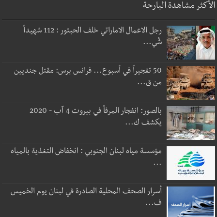
الأكثر مشاهدة البارحة
رجل الاعمال الاماراتي خلف الحبتور : 112 شهيداً
شُي...
50 تفجيراً في أسبوع... فرانس برس: مقتل جنديين
من ق...
بالصور: انفجار المرفأ في بيروت 4 آب - 2020
يكشف ك...
مؤسسة مياه لبنان الجنوبي : انخفاض التغذية بالمياه
...
أسرار الصحف المحلية الصادرة في لبنان يوم الخميس
ف...