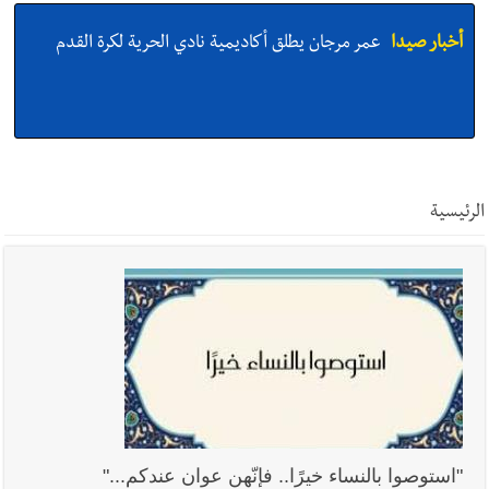
أخبار صيدا
عمر مرجان يطلق أكاديمية نادي الحرية لكرة القدم
أخبار صيدا
بالصور : الأهلي صيدا يتربع على عرش بطولة لبنان بكرة
الطاولة بإحرازه لقباً ثانٍياً للسيدات بعد رابعٍ للرجال
الرئيسية
أخبار صيدا
بالصور : النائب أسامة سعد يسستقبل عامر معطي
وغسان دالي بلطه في الذكرى الرابعة والعشرين لغياب مصطفى
معروف سعد والنقيب في أمن الدولة أحمد حسين في زيارة تعارف
أخبار صيدا
بلدية صيدا تهنئ نادي الأهلي صيدا بإحرازه بطولة لبنان
بكرة الطاولة للرجال للعام الرابع على التوالي
"استوصوا بالنساء خيرًا.. فإنّهن عوان عندكم..."